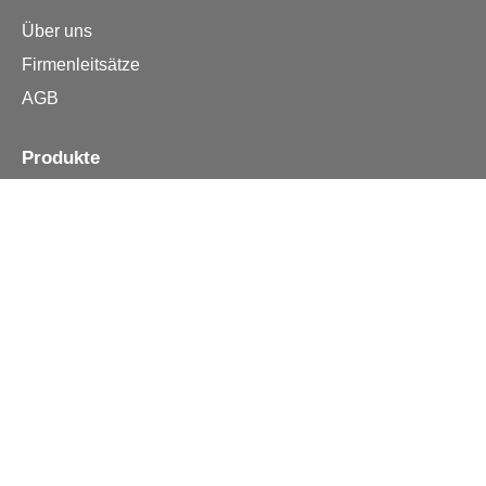
Über uns
Firmenleitsätze
AGB
Produkte
Apple iPhone
Samsung
Huawei
Alle Reparturen
Informationen
Kontakt
Häufige Fragen
Reklamation / Widerruf