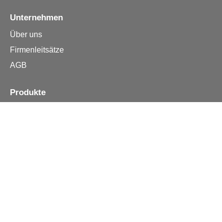
Unternehmen
Über uns
Firmenleitsätze
AGB
Produkte
Apple iPhone
Samsung
Huawei
Alle Reparturen
Informationen
Kontakt
Häufige Fragen