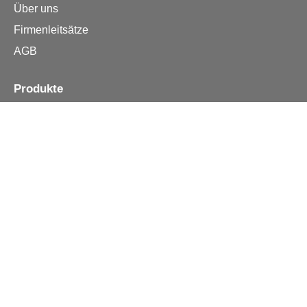
Über uns
Firmenleitsätze
AGB
Produkte
Apple iPhone
Samsung
Huawei
Alle Reparturen
Informationen
Kontakt
Häufige Fragen
Reklamation / Widerruf
Versand