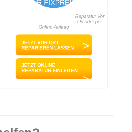
IHR FIXPREIS
29,95
€
Reparatur Vor
Ort oder per
Online-Auftrag
inkl. 19% MwSt.
>
JETZT VOR ORT
REPARIEREN LASSEN
JETZT ONLINE
REPARATUR EINLEITEN
>