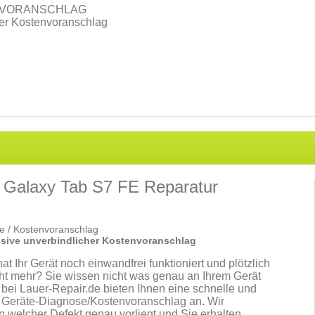
NVORANSCHLAG
her Kostenvoranschlag
Galaxy Tab S7 FE Reparatur
e / Kostenvoranschlag
usive unverbindlicher Kostenvoranschlag
t Ihr Gerät noch einwandfrei funktioniert und plötzlich
icht mehr? Sie wissen nicht was genau an Ihrem Gerät
r bei Lauer-Repair.de bieten Ihnen eine schnelle und
e Geräte-Diagnose/Kostenvoranschlag an. Wir
n welcher Defekt genau vorliegt und Sie erhalten